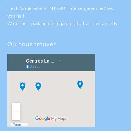
Il est formellement INTERDIT de se garer chez les
voisins !
Waterloo : parking de la gare gratuit à 1 min à pieds
Où nous trouver