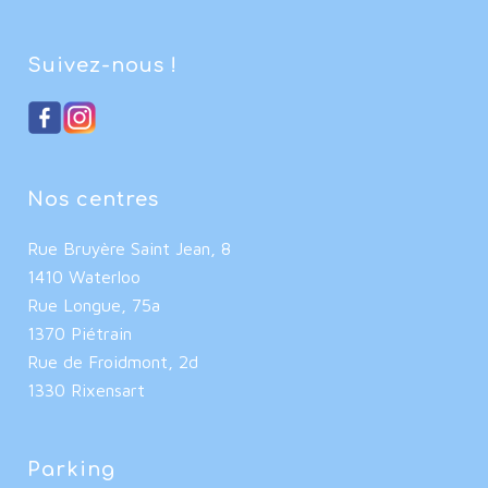
Suivez-nous !
Nos centres
Rue Bruyère Saint Jean, 8
1410 Waterloo
Rue Longue, 75a
1370 Piétrain
Rue de Froidmont, 2d
1330 Rixensart
Parking