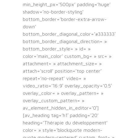
min_height_px=’500px’ padding=’huge’
shadow=’no-border-styling’
bottom_border=’border-extra-arrow-
down’
bottom_border_diagonal_color=’#333333′
bottom_border_diagonal_direction= »
bottom_border_style= » id= »
color=’main_color’ custom_bg= » src= »
attachment= » attachment_size= »
attach=’scroll’ position=’top center’
repeat=’no-repeat’ video= »
video_ratio=’16:9′ overlay_opacity=’0.5′
overlay_color= » overlay_pattern= »
overlay_custom_pattern= »
av_element_hidden_in_editor=’0′]
[av_heading tag=’h1′ padding=’20’
heading=’Thérapie du développement’
color= » style=’blockquote modern-
quote modern-centered’ custom_font= »