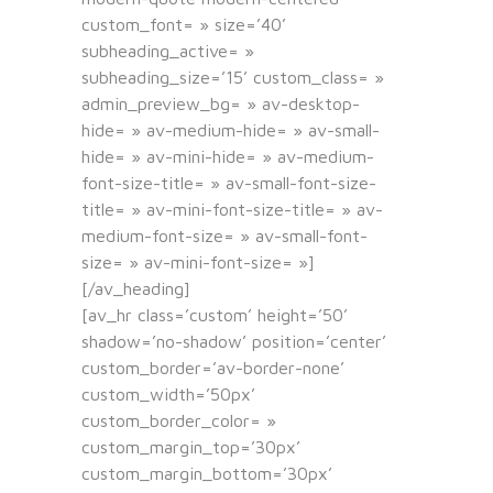
custom_font= » size=’40’
subheading_active= »
subheading_size=’15’ custom_class= »
admin_preview_bg= » av-desktop-
hide= » av-medium-hide= » av-small-
hide= » av-mini-hide= » av-medium-
font-size-title= » av-small-font-size-
title= » av-mini-font-size-title= » av-
medium-font-size= » av-small-font-
size= » av-mini-font-size= »]
[/av_heading]
[av_hr class=’custom’ height=’50’
shadow=’no-shadow’ position=’center’
custom_border=’av-border-none’
custom_width=’50px’
custom_border_color= »
custom_margin_top=’30px’
custom_margin_bottom=’30px’