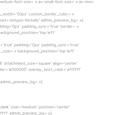
medium-font-size= » av-small-font-size= » av-mini-
om_width=’50px’ custom_border_color= »
ont=’entypo-fontello’ admin_preview_bg= »]
adding=’0px’ padding_sync=’true’ border= »
ackground_position=’top left’
c=’true’ padding=’0px’ padding_sync=’true’
_size= » background_position=’top left’
 attachment_size=’square’ align=’center’
color=’#000000′ overlay_text_color=’#ffffff’
» admin_preview_bg= »]
blank’ size=’medium’ position=’center’
fffff’ admin_preview_bg= »]