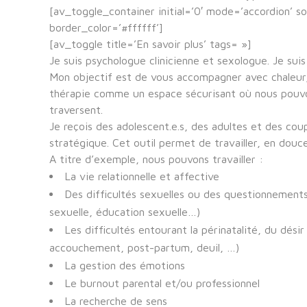
[av_toggle_container initial=’0′ mode=’accordion’ s
border_color=’#ffffff’]
[av_toggle title=’En savoir plus’ tags= »]
Je suis psychologue clinicienne et sexologue. Je suis
Mon objectif est de vous accompagner avec chaleur, 
thérapie comme un espace sécurisant où nous pouvon
traversent.
Je reçois des adolescent.e.s, des adultes et des co
stratégique. Cet outil permet de travailler, en douc
A titre d’exemple, nous pouvons travailler :
La vie relationnelle et affective
Des difficultés sexuelles ou des questionnements 
sexuelle, éducation sexuelle…)
Les difficultés entourant la périnatalité, du dé
accouchement, post-partum, deuil, …)
La gestion des émotions
Le burnout parental et/ou professionnel
La recherche de sens