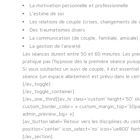
La motivation personnelle et professionnelle
L’estime de soi
Les relations de couple (crises, changements de v
Des traumatismes divers
La communication (de couple, familiale, amicale)
La gestion de l’anxiété
Les séances durent entre 50 et 60 minutes. Les prem
pratique pas l’hypnose dès la première séance puisq
Si vous souhaitez un suivi de couple, il est essentie
séance (un espace allaitement est prévu dans le cent
[/av_toggle]
[/av_toggle_container]
[/av_one_third][av_hr class=’custom’ height=’50’ 
custom_border_color= » custom_margin_top=’30px’ 
admin_preview_bg= »]
[av_button label=’Retour vers les disciplines du ce
position=’center’ icon_select=’no’ icon=’ue800′ f
[/av_section]