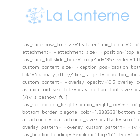
[av_slideshow_full size=’featured’ min_height=’0px’ 
attachment= » attachment_size= » position=’top left
[av_slide_full slide_type=’image’ id=’857′ video=’ht
custom_content_size= » caption_pos=’caption_bottom’
link1=’manually,http://’ link_target1= » button_labe
custom_content= » overlay_opacity=’0.5′ overlay_co
av-mini-font-size-title= » av-medium-font-size= » a
[/av_slideshow_full]
[av_section min_height= » min_height_px=’500px’ 
bottom_border_diagonal_color=’#333333′ bottom_bo
attachment= » attachment_size= » attach=’scroll’ po
overlay_pattern= » overlay_custom_pattern= » av_
[av_heading heading=’Sexologie’ tag=’h1′ style=’b