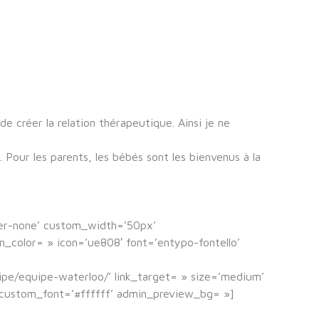
créer la relation thérapeutique. Ainsi je ne
. Pour les parents, les bébés sont les bienvenus à la
der-none’ custom_width=’50px’
color= » icon=’ue808′ font=’entypo-fontello’
uipe/equipe-waterloo/’ link_target= » size=’medium’
′ custom_font=’#ffffff’ admin_preview_bg= »]