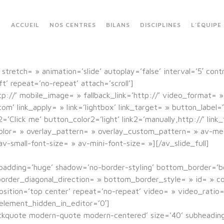
ACCUEIL
NOS CENTRES
BILANS
DISCIPLINES
L’ÉQUIPE
stretch= » animation=’slide’ autoplay=’false’ interval=’5′ cont
’ repeat=’no-repeat’ attach=’scroll’]
tp://’ mobile_image= » fallback_link=’http://’ video_format= »
 link_apply= » link=’lightbox’ link_target= » button_label=’C
l2=’Click me’ button_color2=’light’ link2=’manually,http://’ li
lor= » overlay_pattern= » overlay_custom_pattern= » av-medi
v-small-font-size= » av-mini-font-size= »][/av_slide_full]
padding=’huge’ shadow=’no-border-styling’ bottom_border=’
rder_diagonal_direction= » bottom_border_style= » id= » co
sition=’top center’ repeat=’no-repeat’ video= » video_ratio=’
element_hidden_in_editor=’0′]
lockquote modern-quote modern-centered’ size=’40’ subheadin