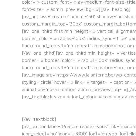
color= » custom_font= » av-medium-font-size-title=
font-size= » admin_preview_bg= »][/av_heading]
[av_hr class=’custom’ height=’50’ shadow=’no-sha
custom_margin_top=’30px’ custom_margin_bottom=’3
[av_one_third first min_height= » vertical_alignme
border_color= » radius=’0px’ radius_sync=’true’ b
background_repeat=’no-repeat’ animation=’bottom-
[/av_one_third][av_one_third min_height= » vertica
border= » border_color= » radius=’0px’ radius_syn
background_repeat=’no-repeat’ animation=’bottom-
[av_image src=’https://www.lalanterne.be/wp-conte
styling=’circle’ hover= » link= » target= » caption
animation=’no-animation’ admin_preview_bg= »][/a
[av_textblock size= » font_color= » color= » av-m
[/av_textblock]
[av_button label=’Prendre rendez-vous’ link=’manual
icon_select=’no’ icon=’ue800′ font=’entypo-fontel