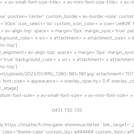
 » av-small-font-size-title= » av-mini-font-size-title= » av-
dow’ position=’center’ custom_border=’av-border-none’ cust
0px’ icon_select=’no’ custom_icon_color= » icon=’ue808′ f
nt=’av-align-top’ space= » margin=’0px’ margin_sync=’true’ p
ackground_color= » src= » attachment= » attachment_size= » b
to-top’]
l_alignment=’av-align-top’ space= » margin=’0px’ margin_syn
c=’true’ background_color= » src= » attachment= » attachment
to-top’]
nt/uploads/2023/01/IMG_1280-180×180.jpg’ attachment=’7076′
= » font_size= » appearance= » overlay_opacity=’0.4′ overlay_
v_image]
edium-font-size= » av-small-font-size= » av-mini-font-size= 
Morgane Xhonneux
0471 730 735
ly,https://rosa.be/fr/morgane-xhonneux/detail ‘ link_target=’_
lo’ color=’theme-color’ custom_bg=’#444444′ custom_font=’#f