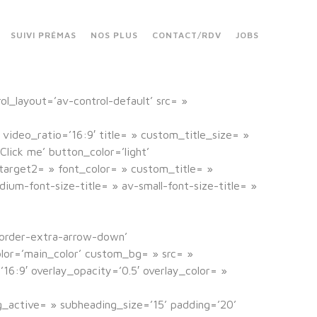
SUIVI PRÉMAS
NOS PLUS
CONTACT/RDV
JOBS
rol_layout=’av-control-default’ src= »
 video_ratio=’16:9′ title= » custom_title_size= »
lick me’ button_color=’light’
nk_target2= » font_color= » custom_title= »
um-font-size-title= » av-small-font-size-title= »
border-extra-arrow-down’
lor=’main_color’ custom_bg= » src= »
16:9′ overlay_opacity=’0.5′ overlay_color= »
g_active= » subheading_size=’15’ padding=’20’