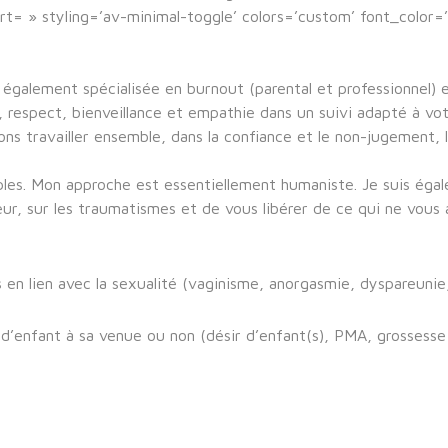
ort= » styling=’av-minimal-toggle’ colors=’custom’ font_color
 également spécialisée en burnout (parental et professionnel) e
respect, bienveillance et empathie dans un suivi adapté à votr
s travailler ensemble, dans la confiance et le non-jugement, 
uples. Mon approche est essentiellement humaniste. Je suis éga
eur, sur les traumatismes et de vous libérer de ce qui ne vous 
en lien avec la sexualité (vaginisme, anorgasmie, dyspareunie,
sir d’enfant à sa venue ou non (désir d’enfant(s), PMA, grosse