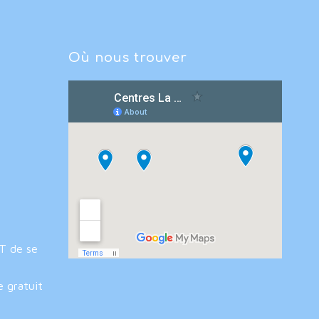
Où nous trouver
IT de se
e gratuit