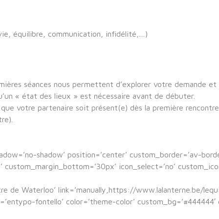
ie, équilibre, communication, infidélité,…)
ières séances nous permettent d’explorer votre demande et de 
u’un « état des lieux » est nécessaire avant de débuter.
l que votre partenaire soit présent(e) dès la première rencontre
re).
shadow=’no-shadow’ position=’center’ custom_border=’av-bor
custom_margin_bottom=’30px’ icon_select=’no’ custom_icon_
ntre de Waterloo’ link=’manually,https://www.lalanterne.be/leq
ont=’entypo-fontello’ color=’theme-color’ custom_bg=’#444444