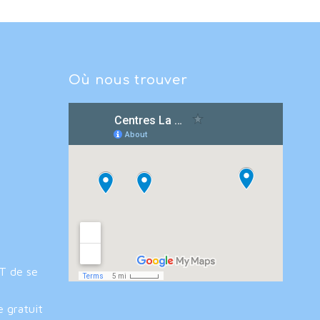
Où nous trouver
IT de se
e gratuit