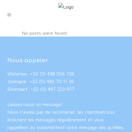
No posts were found.
Nous appeler
Waterloo: +32 (0) 498 056 726
Jodoigne: +32 (0) 493 70 11 36
Rixensart: +32 (0) 497 223 977
Laissez-nous un message!
Nous n’avons pas de secrétariat, les coordinatrices
écoutent les messages régulièrement et vous
rappellent ou transmettent votre message dès qu’elles