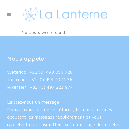
No posts were found.
Nous appeler
Waterloo: +32 (0) 498 056 726
Jodoigne: +32 (0) 493 70 11 36
Rixensart: +32 (0) 497 223 977
Laissez-nous un message!
Nous n’avons pas de secrétariat, les coordinatrices
écoutent les messages régulièrement et vous
rappellent ou transmettent votre message dès qu’elles