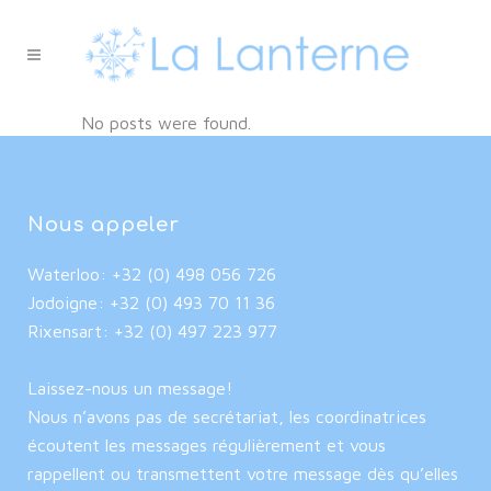
No posts were found.
Nous appeler
Waterloo: +32 (0) 498 056 726
Jodoigne: +32 (0) 493 70 11 36
Rixensart: +32 (0) 497 223 977
Laissez-nous un message!
Nous n’avons pas de secrétariat, les coordinatrices
écoutent les messages régulièrement et vous
rappellent ou transmettent votre message dès qu’elles