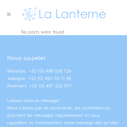
No posts were found.
Nous appeler
Waterloo: +32 (0) 498 056 726
Jodoigne: +32 (0) 493 70 11 36
Rixensart: +32 (0) 497 223 977
Laissez-nous un message!
Nous n’avons pas de secrétariat, les coordinatrices
écoutent les messages régulièrement et vous
rappellent ou transmettent votre message dès qu’elles