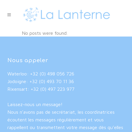
No posts were found.
Nous appeler
Waterloo: +32 (0) 498 056 726
Jodoigne: +32 (0) 493 70 11 36
Rixensart: +32 (0) 497 223 977
Laissez-nous un message!
Nous n’avons pas de secrétariat, les coordinatrices
écoutent les messages régulièrement et vous
rappellent ou transmettent votre message dès qu’elles